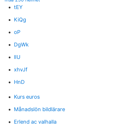
tEY
KiQg
oP
DgWk
lIU
xhvJf
HnD
Kurs euros
Månadslön bildlärare
Erlend ac valhalla