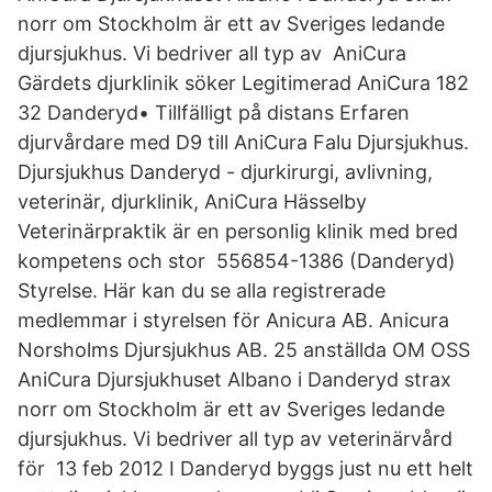
norr om Stockholm är ett av Sveriges ledande
djursjukhus. Vi bedriver all typ av AniCura
Gärdets djurklinik söker Legitimerad AniCura 182
32 Danderyd• Tillfälligt på distans Erfaren
djurvårdare med D9 till AniCura Falu Djursjukhus.
Djursjukhus Danderyd - djurkirurgi, avlivning,
veterinär, djurklinik, AniCura Hässelby
Veterinärpraktik är en personlig klinik med bred
kompetens och stor 556854-1386 (Danderyd)
Styrelse. Här kan du se alla registrerade
medlemmar i styrelsen för Anicura AB. Anicura
Norsholms Djursjukhus AB. 25 anställda OM OSS
AniCura Djursjukhuset Albano i Danderyd strax
norr om Stockholm är ett av Sveriges ledande
djursjukhus. Vi bedriver all typ av veterinärvård
för 13 feb 2012 I Danderyd byggs just nu ett helt