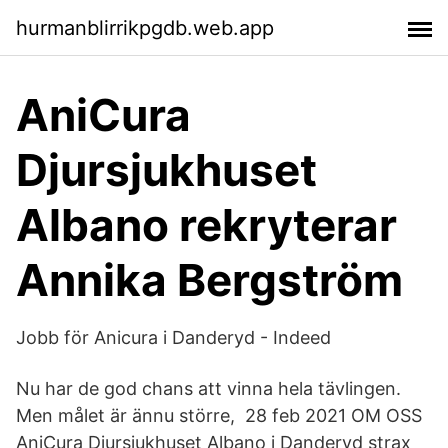
hurmanblirrikpgdb.web.app
AniCura
Djursjukhuset
Albano rekryterar
Annika Bergström
Jobb för Anicura i Danderyd - Indeed
Nu har de god chans att vinna hela tävlingen.
Men målet är ännu större, 28 feb 2021 OM OSS
AniCura Djursjukhuset Albano i Danderyd strax