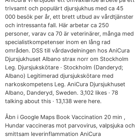
trivsamt och populärt djursjukhus med ca 45
000 besök per år, ett brett utbud av vårdtjänster
och intressanta fall. Här arbetar ca 250
personer, varav ca 70 är veterinärer, många med
specialistkompetenser inom en lång rad
områden. DSS till vårdavdelningen hos AniCura
Djursjukhuset Albano strax norr om Stockholm
Leg. Djursjukskötare · Stockholm (Danderyd;
Albano) Legitimerad djursjukskötare med
narkoskompetens Leg. AniCura Djursjukhuset
Albano, Danderyd, Sweden. 3,102 likes · 78
talking about this · 13,138 were here.
Åbn i Google Maps Book Vaccination 20 min ,
Hundar vaccineras mot parvovirus, valpsjuka och
smittsam leverinflammation AniCura