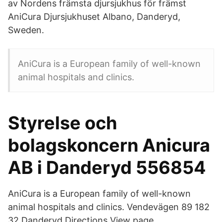
av Nordens främsta djursjukhus för främst
AniCura Djursjukhuset Albano, Danderyd,
Sweden.
AniCura is a European family of well-known
animal hospitals and clinics.
Styrelse och
bolagskoncern Anicura
AB i Danderyd 556854
AniCura is a European family of well-known
animal hospitals and clinics. Vendevägen 89 182
32 Danderyd Directions View page.