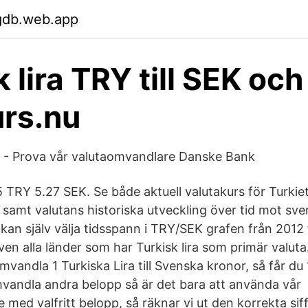
pgdb.web.app
 lira TRY till SEK och
rs.nu
 - Prova vår valutaomvandlare Danske Bank
 TRY 5.27 SEK. Se både aktuell valutakurs för Turkiet
EK samt valutans historiska utveckling över tid mot sv
kan själv välja tidsspann i TRY/SEK grafen från 2012 
även alla länder som har Turkisk lira som primär valuta
mvandla 1 Turkiska Lira till Svenska kronor, så får du
omvandla andra belopp så är det bara att använda vår
med valfritt belopp, så räknar vi ut den korrekta siff