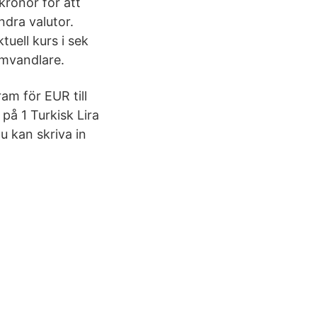
kronor för att
ndra valutor.
tuell kurs i sek
omvandlare.
am för EUR till
å 1 Turkisk Lira
u kan skriva in