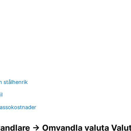
h stålhenrik
il
kassokostnader
andlare → Omvandla valuta Valu