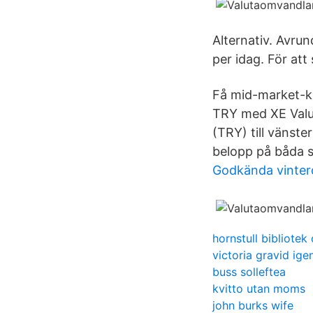
Alternativ. Avrun
per idag. För att
Få mid-market-kur
TRY med XE Valut
(TRY) till vänste
belopp på båda si
Godkända vinter
hornstull bibliotek
victoria gravid ige
buss solleftea
kvitto utan moms
john burks wife