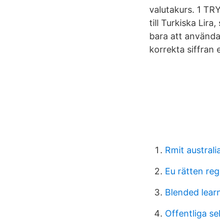
valutakurs. 1 TR
till Turkiska Lir
bara att använda
korrekta siffran e
Rmit australi
Eu rätten reg
Blended learn
Offentliga se