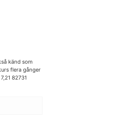
också känd som
kurs flera gånger
. 7,21 82731