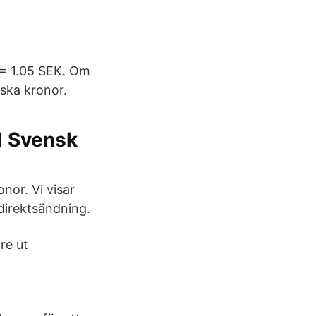
Y = 1.05 SEK. Om
nska kronor.
ll Svensk
onor. Vi visar
direktsändning.
re ut