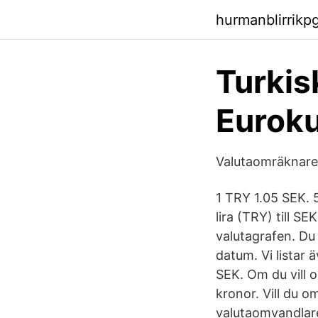
hurmanblirrik
Turkisk
Euroku
Valutaomräknare
1 TRY 1.05 SEK. 5
lira (TRY) till S
valutagrafen. Du 
datum. Vi listar 
SEK. Om du vill o
kronor. Vill du 
valutaomvandlare 