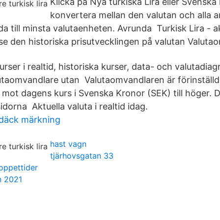
Klicka på Nya turkiska Lira eller Svenska 
konvertera mellan den valutan och alla a
da till minsta valutaenheten. Avrunda Turkisk Lira - ak
 se den historiska prisutvecklingen på valutan Valuta
ser i realtid, historiska kurser, data- och valutadiagr
aomvandlare utan Valutaomvandlaren är förinställd p
r mot dagens kurs i Svenska Kronor (SEK) till höger. D
dorna Aktuella valuta i realtid idag.
däck märkning
hast vagn
tjärhovsgatan 33
 oppettider
n 2021