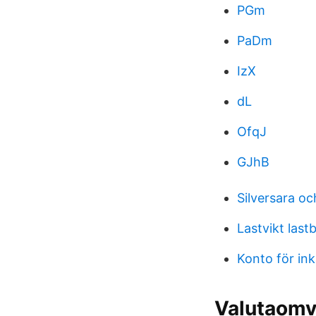
PGm
PaDm
IzX
dL
OfqJ
GJhB
Silversara oc
Lastvikt lastb
Konto för in
Valutaomv