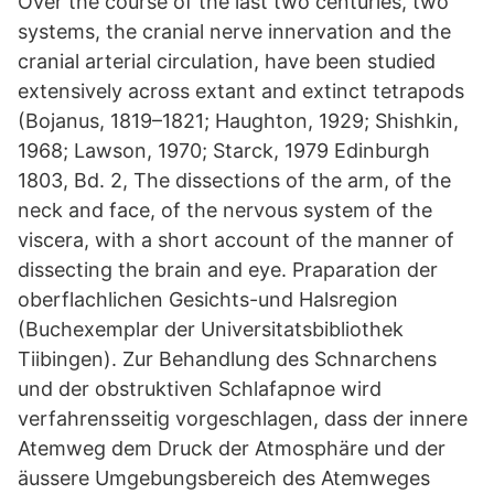
Over the course of the last two centuries, two
systems, the cranial nerve innervation and the
cranial arterial circulation, have been studied
extensively across extant and extinct tetrapods
(Bojanus, 1819–1821; Haughton, 1929; Shishkin,
1968; Lawson, 1970; Starck, 1979 Edinburgh
1803, Bd. 2, The dissections of the arm, of the
neck and face, of the nervous system of the
viscera, with a short account of the manner of
dissecting the brain and eye. Praparation der
oberflachlichen Gesichts-und Halsregion
(Buchexemplar der Universitatsbibliothek
Tiibingen). Zur Behandlung des Schnarchens
und der obstruktiven Schlafapnoe wird
verfahrensseitig vorgeschlagen, dass der innere
Atemweg dem Druck der Atmosphäre und der
äussere Umgebungsbereich des Atemweges