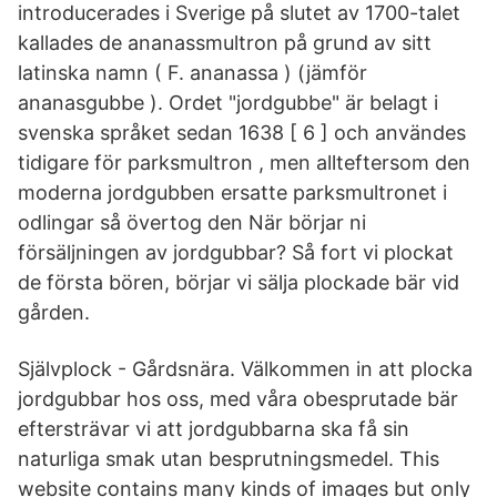
introducerades i Sverige på slutet av 1700-talet
kallades de ananassmultron på grund av sitt
latinska namn ( F. ananassa ) (jämför
ananasgubbe ). Ordet "jordgubbe" är belagt i
svenska språket sedan 1638 [ 6 ] och användes
tidigare för parksmultron , men allteftersom den
moderna jordgubben ersatte parksmultronet i
odlingar så övertog den När börjar ni
försäljningen av jordgubbar? Så fort vi plockat
de första bören, börjar vi sälja plockade bär vid
gården.
Självplock - Gårdsnära. Välkommen in att plocka
jordgubbar hos oss, med våra obesprutade bär
eftersträvar vi att jordgubbarna ska få sin
naturliga smak utan besprutningsmedel. This
website contains many kinds of images but only