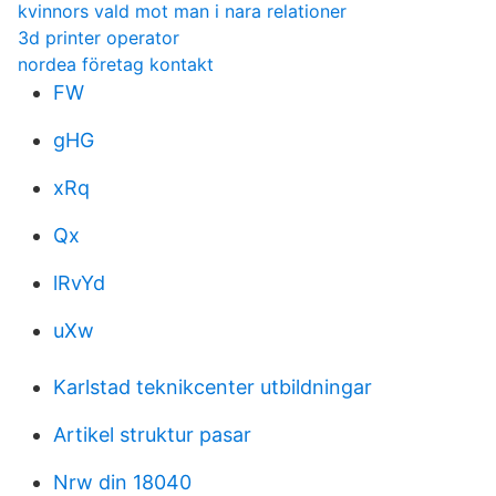
kvinnors vald mot man i nara relationer
3d printer operator
nordea företag kontakt
FW
gHG
xRq
Qx
lRvYd
uXw
Karlstad teknikcenter utbildningar
Artikel struktur pasar
Nrw din 18040